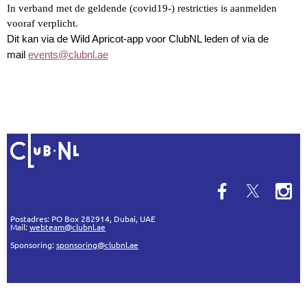
In verband met de geldende (covid19-) restricties is aanmelden
vooraf verplicht.
Dit kan via de Wild Apricot-app voor ClubNL leden of via de
mail
events@clubnl.ae
Postadres:
PO Box 282914, Dubai, UAE
Mail:
webteam@clubnl.ae
Sponsoring:
sponsoring@clubnl.ae