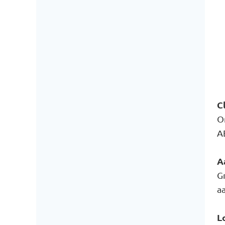
C
O
A
A
G
a
L