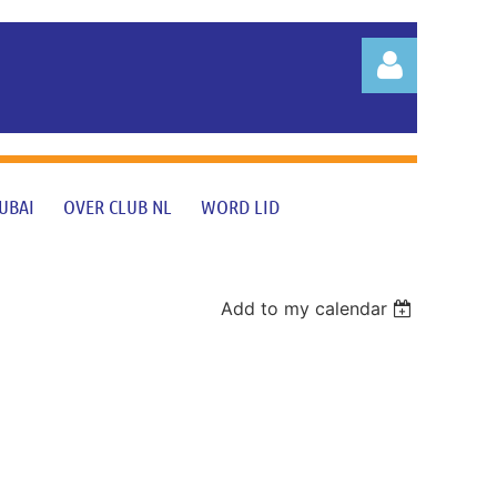
UBAI
OVER CLUB NL
WORD LID
Log in
Add to my calendar