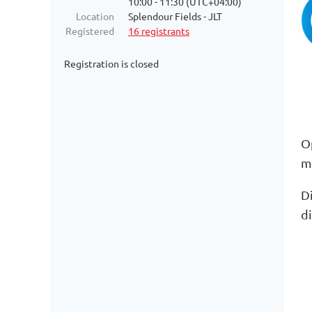
10:00 - 11:30 (UTC+04:00)
Location
Splendour Fields - JLT
Registered
16 registrants
Registration is closed
O
m
D
di